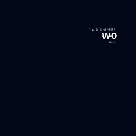
로그인
시작하기
이번 달 정산 예정액
₩
0
실시간