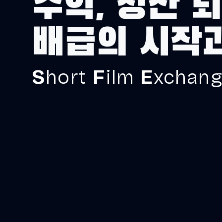
수익, 정산
되
배급의 시작
S
hort
F
ilm
E
xchan